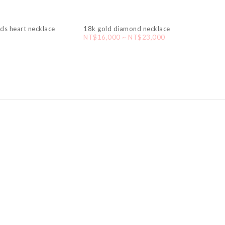
ds heart necklace
18k gold diamond necklace
NT$16,000 ~ NT$23,000