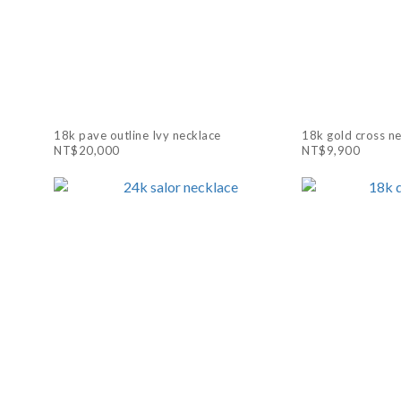
18k pave outline Ivy necklace
18k gold cross n
NT$20,000
NT$9,900