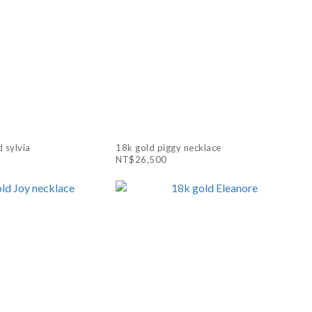
 sylvia
18k gold piggy necklace
NT$26,500