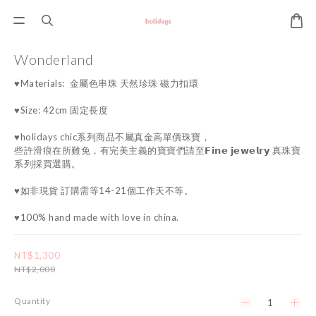
Wonderland
♥Materials:  金屬色串珠 天然珍珠 磁力扣環
♥Size: 42cm 固定長度
♥holidays chic系列商品不屬真金高單價珠寶，
些許滑痕在所難免，有完美主義的寶寶們請至𝗙𝗶𝗻𝗲 𝗷𝗲𝘄𝗲𝗹𝗿𝘆 真珠寶
系列採買選購。
♥如非現貨 訂購需等14-21個工作天不等。
♥100% hand made with love in china.
NT$1,300
NT$2,000
Quantity