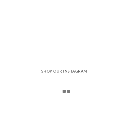
SHOP OUR INSTAGRAM
CONTACT US
holidays 娃哈有限公司 統一編號：90870160
106台北市大安區新生南路一段143巷14-1號