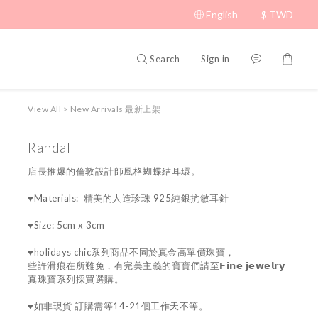
English
$
TWD
Search
Sign in
View All
>
New Arrivals 最新上架
Randall
店長推爆的倫敦設計師風格蝴蝶結耳環。
♥Materials:  精美的人造珍珠 925純銀抗敏耳針
♥Size: 5cm x 3cm
♥holidays chic系列商品不同於真金高單價珠寶，
些許滑痕在所難免，有完美主義的寶寶們請至𝗙𝗶𝗻𝗲 𝗷𝗲𝘄𝗲𝗹𝗿𝘆 
真珠寶系列採買選購。
♥如非現貨 訂購需等14-21個工作天不等。