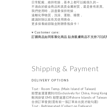
日常配戴，維持乾燥，基本上都可以戴很久的～
不過由於鍍金商品和真貴金屬材質，還是會有差異。
我們使用時，請盡量保持乾燥，
遠離化學物質，洗澡、運動、睡覺，
建議卸除以延長其使用壽命，
更多保養細節隨盒附贈香氛保卡！
♥ Customer care:
訂購商品如同客製化商品 貼身親膚商品不支持7日試
Shipping & Payment
DELIVERY OPTIONS
Tcat - Room Temp. (Main Island of Taiwan)
順豐速運運費到付(Exclusively for China, Hong Kong,
郵局掛號 EMS 順豐速運(Offshore Islands of Taiwan an
合併訂單發貨(需有前一張訂單未出貨才能勾選)
Tcat - Refrigerated (Collect on Delivery)