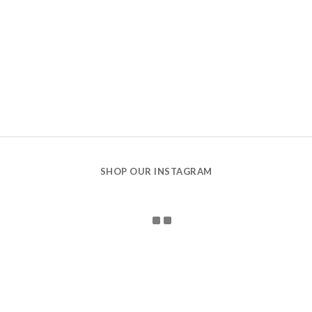
SHOP OUR INSTAGRAM
CONTACT US
holidays 娃哈有限公司 統一編號：90870160
106台北市大安區新生南路一段143巷14-1號