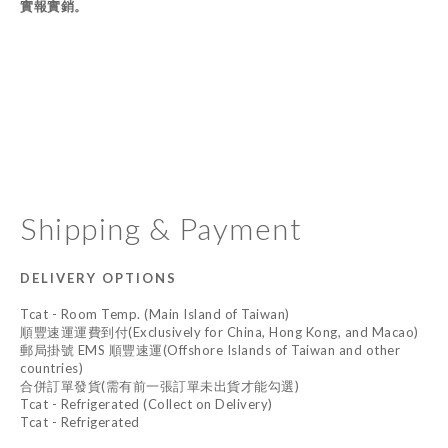
實報實銷。
Shipping & Payment
DELIVERY OPTIONS
Tcat - Room Temp. (Main Island of Taiwan)
順豐速運運費到付(Exclusively for China, Hong Kong, and Macao)
郵局掛號 EMS 順豐速運(Offshore Islands of Taiwan and other
countries)
合併訂單發貨(需有前一張訂單未出貨才能勾選)
Tcat - Refrigerated (Collect on Delivery)
Tcat - Refrigerated