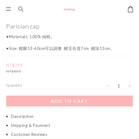
Parisian cap
♥Materials: 100% 純棉。
♥Size: 帽圍53-60cm可以調整  帽舌長度7cm  帽深13cm。
NT$399
NT$850
Quantity
ADD TO CART
Description
Shipping & Payment
Customer Reviews