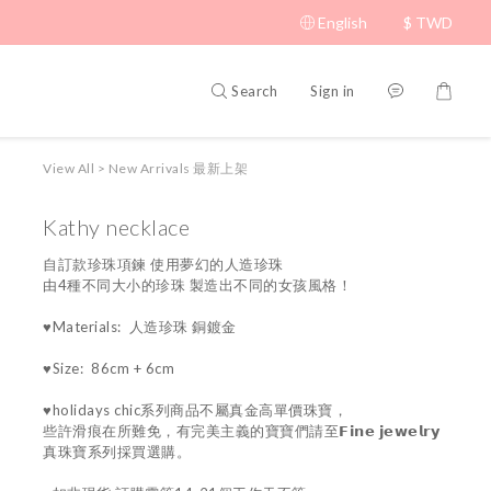
English
$
TWD
Search
Sign in
View All
>
New Arrivals 最新上架
Kathy necklace
自訂款珍珠項鍊 使用夢幻的人造珍珠
由4種不同大小的珍珠 製造出不同的女孩風格！
♥Materials:  人造珍珠 銅鍍金 
♥Size:  86cm + 6cm 
♥holidays chic系列商品不屬真金高單價珠寶，
些許滑痕在所難免，有完美主義的寶寶們請至𝗙𝗶𝗻𝗲 𝗷𝗲𝘄𝗲𝗹𝗿𝘆 
真珠寶系列採買選購。