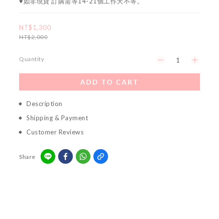
♥如非現貨 訂購需等14-21個工作天不等。
NT$1,300
NT$2,000
Quantity
ADD TO CART
Description
Shipping & Payment
Customer Reviews
Share