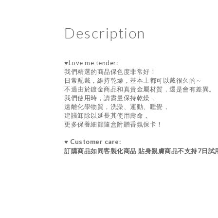
Description
♥Love me tender:
我們精選的商品保色度非常好！
日常配戴，維持乾燥，基本上都可以戴很久的～
不過由於鍍金商品和真貴金屬材質，還是會有差異。
我們使用時，請盡量保持乾燥，
遠離化學物質，洗澡、運動、睡覺，
建議卸除以延長其使用壽命，
更多保養細節隨盒附贈香氛保卡！
♥ Customer care:
訂購商品如同客製化商品 貼身親膚商品不支持7日試