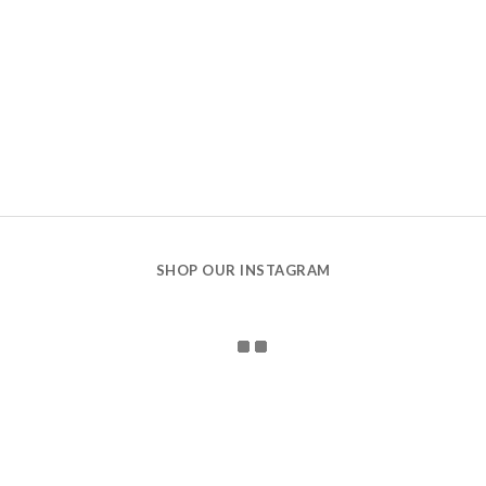
SHOP OUR INSTAGRAM
CONTACT US
holidays 娃哈有限公司 統一編號：90870160
106台北市大安區新生南路一段143巷14-1號