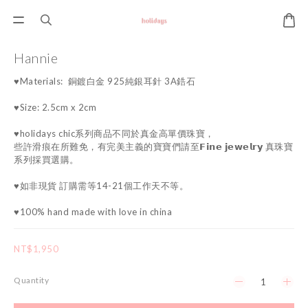
Hannie
♥Materials:  銅鍍白金 925純銀耳針 3A鋯石
♥Size: 2.5cm x 2cm
♥holidays chic系列商品不同於真金高單價珠寶，
些許滑痕在所難免，有完美主義的寶寶們請至𝗙𝗶𝗻𝗲 𝗷𝗲𝘄𝗲𝗹𝗿𝘆 真珠寶
系列採買選購。
♥如非現貨 訂購需等14-21個工作天不等。
♥100% hand made with love in china
NT$1,950
Quantity