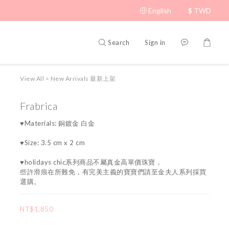
English
$
TWD
Search
Sign in
View All
>
New Arrivals 最新上架
Frabrica
♥Materials: 銅鍍金 白金
♥Size: 3.5 cm x 2 cm
♥holidays chic系列商品不屬真金高單價珠寶，
些許滑痕在所難免，有完美主義的寶寶們請至金夫人系列採買
選購。
NT$1,850