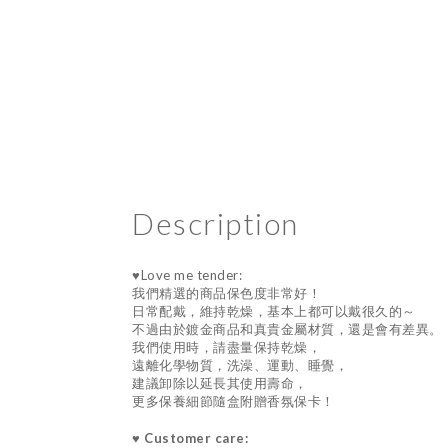
Description
♥Love me tender:
我們精選的商品保色度非常好！
日常配戴，維持乾燥，基本上都可以戴很久的～
不過由於鍍金商品和真貴金屬材質，還是會有差異。
我們使用時，請盡量保持乾燥，
遠離化學物質，洗澡、運動、睡覺，
建議卸除以延長其使用壽命，
更多保養細節隨盒附贈香氛保卡！
♥ Customer care: