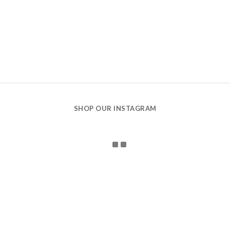
SHOP OUR INSTAGRAM
CONTACT US
holidays 娃哈有限公司 統一編號：90870160
106台北市大安區新生南路一段143巷14-1號
holidaysthelabel@gmail.com