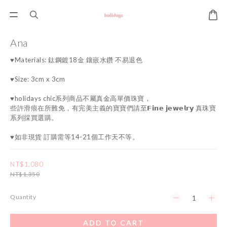
Ana
♥Materials: 鈦鋼鍍18金 鑲嵌水鑽 不易退色
♥Size: 3cm x 3cm
♥holidays chic系列商品不屬真金高單價珠寶，
些許滑痕在所難免，有完美主義的寶寶們請至𝗙𝗶𝗻𝗲 𝗷𝗲𝘄𝗲𝗹𝗿𝘆 真珠寶
系列採買選購。
♥如非現貨 訂購需等14-21個工作天不等。
NT$1,080
NT$1,350
Quantity
ADD TO CART