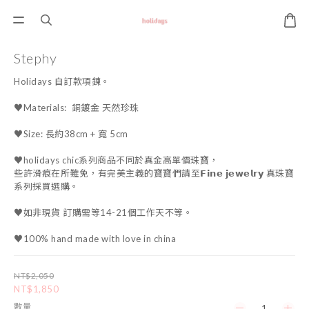
Stephy
Holidays 自訂款項鍊。
♥Materials:  銅鍍金 天然珍珠 
♥Size: 長約38cm + 寬 5cm
♥holidays chic系列商品不同於真金高單價珠寶，
些許滑痕在所難免，有完美主義的寶寶們請至𝗙𝗶𝗻𝗲 𝗷𝗲𝘄𝗲𝗹𝗿𝘆 真珠寶
系列採買選購。
♥如非現貨 訂購需等14-21個工作天不等。
♥100% hand made with love in china
NT$2,050
NT$1,850
數量