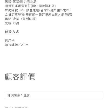
黑貓-常溫(限台灣本島)
順豐速運運費到付(限中國港澳地區)
郵局掛號 EMS 順豐速運(台灣外島與國外地區)
合併訂單發貨(需有前一張訂單未出貨才能勾選)
黑貓-冷藏（貨到付款）
黑貓-冷藏
付款方式
信用卡
銀行轉帳／ATM
顧客評價