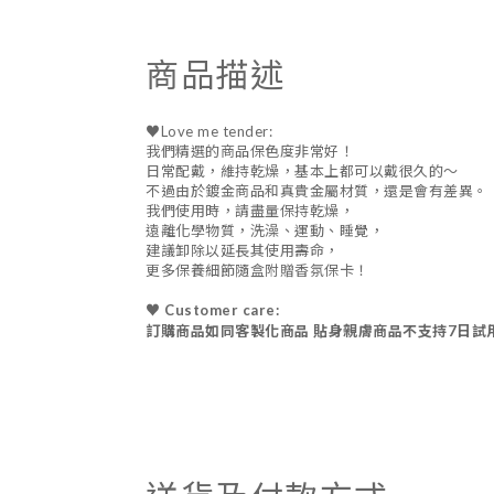
商品描述
♥Love me tender:
我們精選的商品保色度非常好！
日常配戴，維持乾燥，基本上都可以戴很久的～
不過由於鍍金商品和真貴金屬材質，還是會有差異。
我們使用時，請盡量保持乾燥，
遠離化學物質，洗澡、運動、睡覺，
建議卸除以延長其使用壽命，
更多保養細節隨盒附贈香氛保卡！
♥ Customer care:
訂購商品如同客製化商品 貼身親膚商品不支持7日試