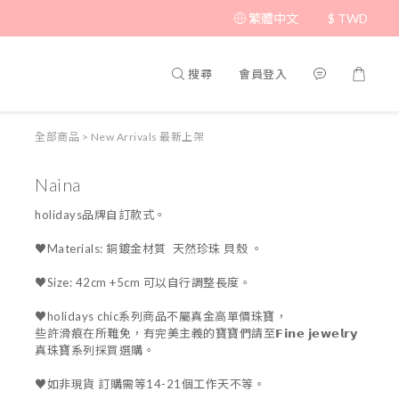
繁體中文
$
TWD
搜尋
會員登入
全部商品
>
New Arrivals 最新上架
Naina
holidays品牌自訂款式。
♥Materials: 銅鍍金材質  天然珍珠 貝殼 。
♥Size: 42cm +5cm 可以自行調整長度。
♥holidays chic系列商品不屬真金高單價珠寶，
些許滑痕在所難免，有完美主義的寶寶們請至𝗙𝗶𝗻𝗲 𝗷𝗲𝘄𝗲𝗹𝗿𝘆 
真珠寶系列採買選購。
♥如非現貨 訂購需等14-21個工作天不等。