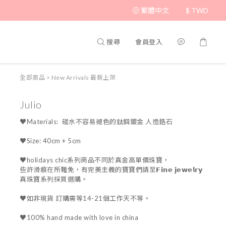
繁體中文
$
TWD
搜尋
會員登入
全部商品
>
New Arrivals 最新上架
Julio
♥Materials:  碰水不容易褪色的鈦鋼鍍金 人造鋯石
♥Size: 40cm + 5cm
♥holidays chic系列商品不同於真金高單價珠寶，
些許滑痕在所難免，有完美主義的寶寶們請至𝗙𝗶𝗻𝗲 𝗷𝗲𝘄𝗲𝗹𝗿𝘆 
真珠寶系列採買選購。
♥如非現貨 訂購需等14-21個工作天不等。
♥100% hand made with love in china