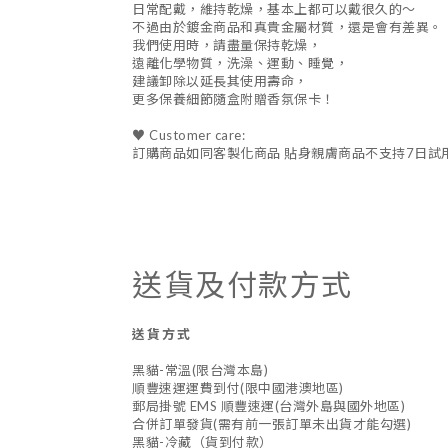
日常配戴，維持乾燥，基本上都可以戴很久的～
不過由於鍍金商品和真貴金屬材質，還是會有差異。
我們使用時，請盡量保持乾燥，
遠離化學物質，洗澡、運動、睡覺，
建議卸除以延長其使用壽命，
更多保養細節隨盒附贈香氛保卡！
♥ Customer care:
訂購商品如同客製化商品 貼身親膚商品不支持7日試
送貨及付款方式
送貨方式
黑貓-常溫(限台灣本島)
順豐速運運費到付(限中國港澳地區)
郵局掛號 EMS 順豐速運(台灣外島與國外地區)
合併訂單發貨(需有前一張訂單未出貨才能勾選)
黑貓-冷藏（貨到付款）