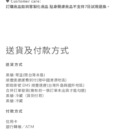
♥ Customer care:
訂購商品如同客製化商品 貼身親膚商品不支持7日試用退換。
送貨及付款方式
送貨方式
黑貓-常溫(限台灣本島)
順豐速運運費到付(限中國港澳地區)
郵局掛號 EMS 順豐速運(台灣外島與國外地區)
合併訂單發貨(需有前一張訂單未出貨才能勾選)
黑貓-冷藏（貨到付款）
黑貓-冷藏
付款方式
信用卡
銀行轉帳／ATM