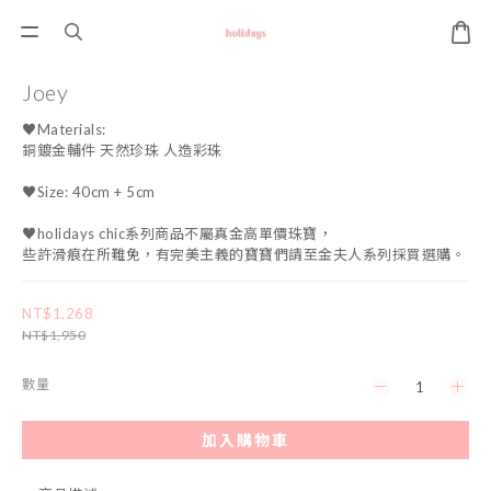
Joey
♥Materials: 
銅鍍金輔件 天然珍珠 人造彩珠
♥Size: 40cm + 5cm
♥holidays chic系列商品不屬真金高單價珠寶，
些許滑痕在所難免，有完美主義的寶寶們請至金夫人系列採買選購。
NT$1,268
NT$1,950
數量
加入購物車