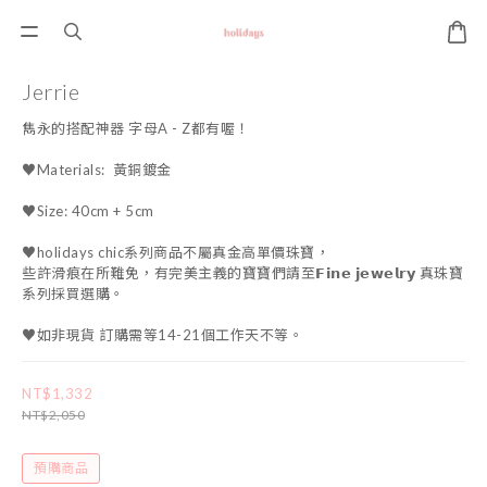
Jerrie
雋永的搭配神器 字母A - Z都有喔！
♥Materials:  黃銅鍍金 
♥Size: 40cm + 5cm
♥holidays chic系列商品不屬真金高單價珠寶，
些許滑痕在所難免，有完美主義的寶寶們請至𝗙𝗶𝗻𝗲 𝗷𝗲𝘄𝗲𝗹𝗿𝘆 真珠寶
系列採買選購。
♥如非現貨 訂購需等14-21個工作天不等。
NT$1,332
NT$2,050
預購商品