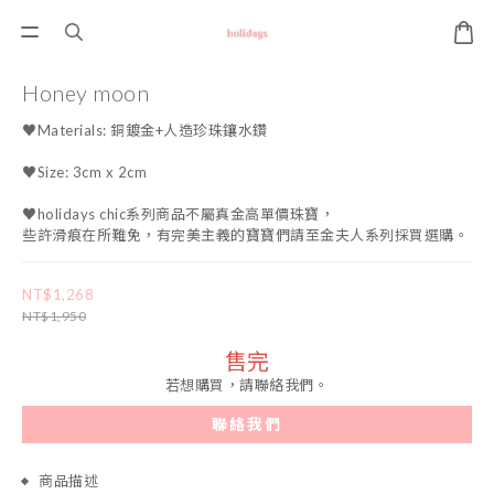
Honey moon
♥Materials: 銅鍍金+人造珍珠鑲水鑽 
♥Size: 3cm x 2cm
♥holidays chic系列商品不屬真金高單價珠寶，
些許滑痕在所難免，有完美主義的寶寶們請至金夫人系列採買選購。
NT$1,268
NT$1,950
售完
若想購買，請聯絡我們。
聯絡我們
商品描述