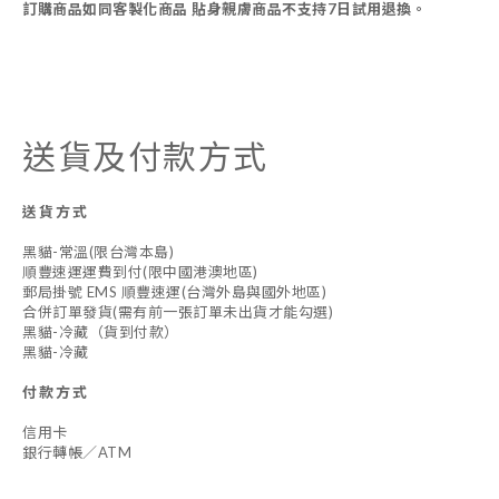
訂購商品如同客製化商品 貼身親膚商品不支持7日試用退換。
送貨及付款方式
送貨方式
黑貓-常溫(限台灣本島)
順豐速運運費到付(限中國港澳地區)
郵局掛號 EMS 順豐速運(台灣外島與國外地區)
合併訂單發貨(需有前一張訂單未出貨才能勾選)
黑貓-冷藏（貨到付款）
黑貓-冷藏
付款方式
信用卡
銀行轉帳／ATM