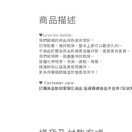
商品描述
♥Love me tender:
我們精選的商品保色度非常好！
日常配戴，維持乾燥，基本上都可以戴很久的～
不過由於鍍金商品和真貴金屬材質，還是會有差異。
我們使用時，請盡量保持乾燥，
遠離化學物質，洗澡、運動、睡覺，
建議卸除以延長其使用壽命，
更多保養細節隨盒附贈香氛保卡！
♥ Customer care:
訂購商品如同客製化商品 貼身親膚商品不支持7日試