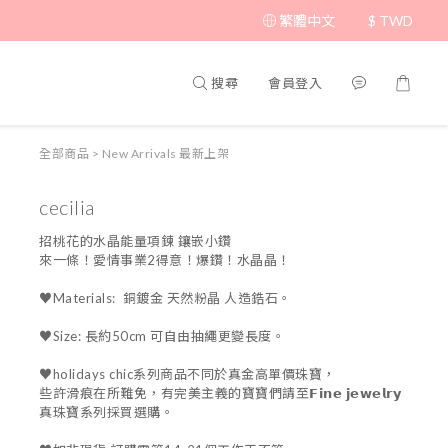
繁體中文
$
TWD
搜尋
會員登入
全部商品
>
New Arrivals 最新上架
cecilia
招桃花的水晶能量項鍊 鑲嵌小鑽 
來一條！愛情事業2得意！爆鑽！水晶晶！
♥Materials:  銅鍍金 天然粉晶 人造鋯石。
♥Size: 長約50cm 可自由抽繩更變長度。
♥holidays chic系列商品不同於真金高單價珠寶，
些許滑痕在所難免，有完美主義的寶寶們請至𝗙𝗶𝗻𝗲 𝗷𝗲𝘄𝗲𝗹𝗿𝘆 
真珠寶系列採買選購。