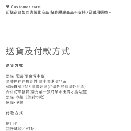
♥ Customer care:
訂購商品如同客製化商品 貼身親膚商品不支持7日試用退換。
送貨及付款方式
送貨方式
黑貓-常溫(限台灣本島)
順豐速運運費到付(限中國港澳地區)
郵局掛號 EMS 順豐速運(台灣外島與國外地區)
合併訂單發貨(需有前一張訂單未出貨才能勾選)
黑貓-冷藏（貨到付款）
黑貓-冷藏
付款方式
信用卡
銀行轉帳／ATM