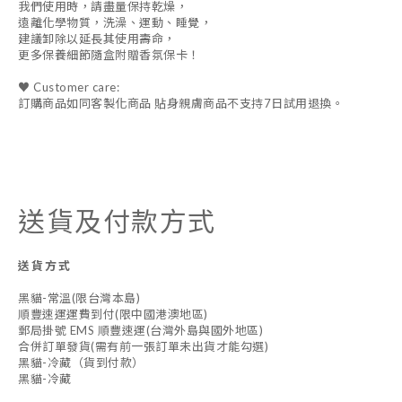
我們使用時，請盡量保持乾燥，
遠離化學物質，洗澡、運動、睡覺，
建議卸除以延長其使用壽命，
更多保養細節隨盒附贈香氛保卡！
♥ Customer care:
訂購商品如同客製化商品 貼身親膚商品不支持7日試用退換。
送貨及付款方式
送貨方式
黑貓-常溫(限台灣本島)
順豐速運運費到付(限中國港澳地區)
郵局掛號 EMS 順豐速運(台灣外島與國外地區)
合併訂單發貨(需有前一張訂單未出貨才能勾選)
黑貓-冷藏（貨到付款）
黑貓-冷藏