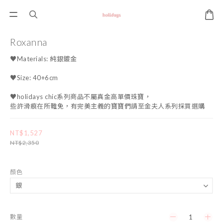
Roxanna
♥Materials: 純銀鍍金 
♥Size: 40+6cm
♥holidays chic系列商品不屬真金高單價珠寶，
些許滑痕在所難免，有完美主義的寶寶們請至金夫人系列採買選購
NT$1,527
NT$2,350
顏色
數量